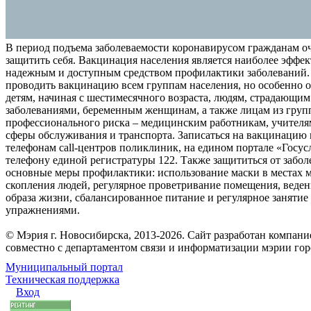
В период подъема заболеваемости коронавирусом гражданам о
защитить себя. Вакцинация населения является наиболее эффе
надежным и доступным средством профилактики заболеваний.
проводить вакцинацию всем группам населения, но особенно о
детям, начиная с шестимесячного возраста, людям, страдающи
заболеваниями, беременным женщинам, а также лицам из груп
профессионального риска – медицинским работникам, учителя
сферы обслуживания и транспорта. Записаться на вакцинацию
телефонам call-центров поликлиник, на едином портале «Госус
телефону единой регистратуры 122. Также защититься от забо
основные меры профилактики: использование маски в местах 
скопления людей, регулярное проветривание помещения, веден
образа жизни, сбалансированное питание и регулярное заняти
упражнениями.
© Мэрия г. Новосибирска, 2013-2026. Сайт разработан компан
совместно с департаментом связи и информатизации мэрии го
Муниципальный портал
Техническая поддержка
Вход