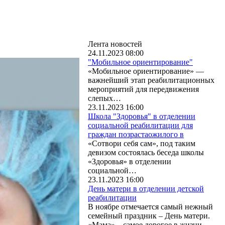
Лента новостей
24.11.2023 08:00
"Мобильное ориентирование"
«Мобильное ориентирование» —
важнейший этап реабилитационных
мероприятий для передвижения
слепых…
23.11.2023 16:00
Школа "Здоровья" в отделении
социальной реабилитации для
граждан позрастаожилого в
«Сотвори себя сам», под таким
девизом состоялась беседа школы
«Здоровья» в отделении
социальной…
23.11.2023 16:00
День матери в отделении детской
реабилитации
В ноябре отмечается самый нежный
семейный праздник – День матери.
«Мама» – самое дорогое в жизни…