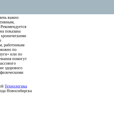
чень важно
ктивным,
 Рекомендуется
на показана
м хроническими
п
м, работникам
 можно по
луги» или по
левания помогут
массового
ие здорового
е физическими
ией
Технологика
рода Новосибирска