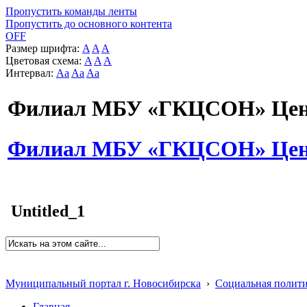
Пропустить команды ленты
Пропустить до основного контента
OFF
Размер шрифта:
A
A
A
Цветовая схема:
A
A
A
Интервал:
Aa
Aa
Aa
Филиал МБУ «ГКЦСОН» Цент
Филиал МБУ «ГКЦСОН» Цент
Untitled_1
Муниципальный портал г. Новосибирска
›
Социальная полит
Главная