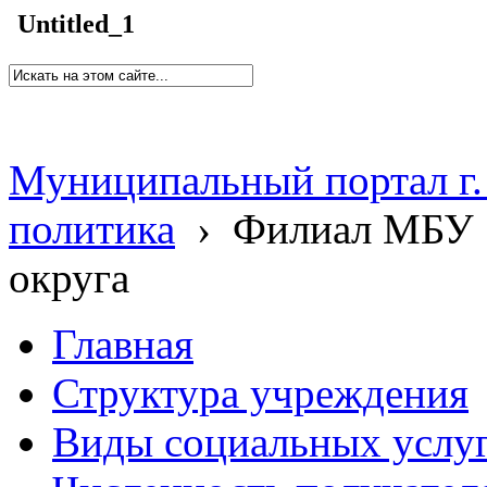
Untitled_1
Муниципальный портал г.
политика
›
Филиал МБУ 
округа
Главная
Структура учреждения
Виды социальных услу