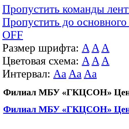
Пропустить команды лен
Пропустить до основного
OFF
Размер шрифта:
A
A
A
Цветовая схема:
A
A
A
Интервал:
Aa
Aa
Aa
Филиал МБУ «ГКЦСОН» Цент
Филиал МБУ «ГКЦСОН» Цент