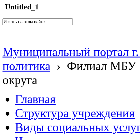
Untitled_1
Муниципальный портал г.
политика
›
Филиал МБУ 
округа
Главная
Структура учреждения
Виды социальных услу