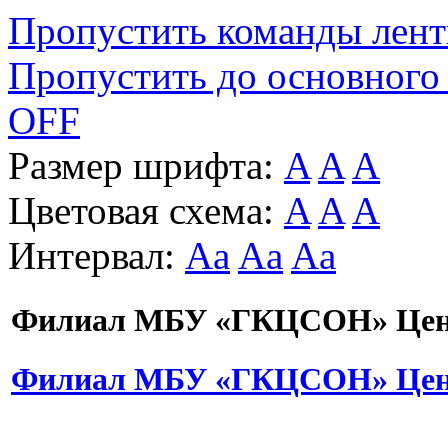
Пропустить команды лен
Пропустить до основного
OFF
Размер шрифта:
A
A
A
Цветовая схема:
A
A
A
Интервал:
Aa
Aa
Aa
Филиал МБУ «ГКЦСОН» Цент
Филиал МБУ «ГКЦСОН» Цент