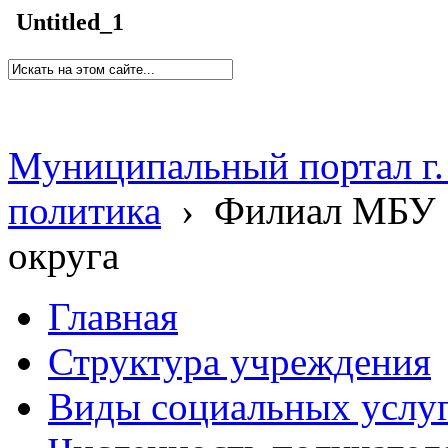
Untitled_1
Муниципальный портал г.
политика
›
Филиал МБУ 
округа
Главная
Структура учреждения
Виды социальных услу