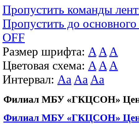
Пропустить команды лен
Пропустить до основного
OFF
Размер шрифта:
A
A
A
Цветовая схема:
A
A
A
Интервал:
Aa
Aa
Aa
Филиал МБУ «ГКЦСОН» Цент
Филиал МБУ «ГКЦСОН» Цент