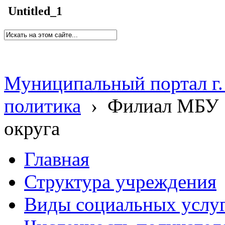
Untitled_1
Муниципальный портал г.
политика
›
Филиал МБУ 
округа
Главная
Структура учреждения
Виды социальных услу