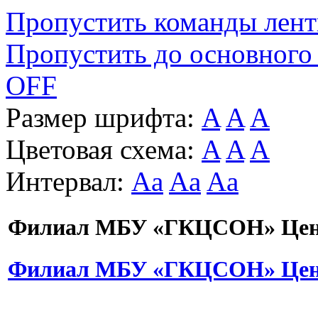
Пропустить команды лен
Пропустить до основного
OFF
Размер шрифта:
A
A
A
Цветовая схема:
A
A
A
Интервал:
Aa
Aa
Aa
Филиал МБУ «ГКЦСОН» Цент
Филиал МБУ «ГКЦСОН» Цент