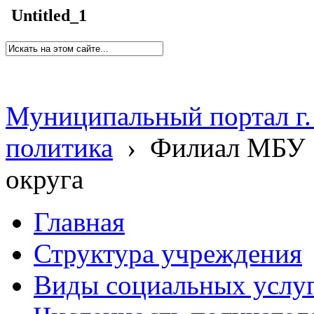
Untitled_1
Муниципальный портал г.
политика
›
Филиал МБУ 
округа
Главная
Структура учреждения
Виды социальных услу