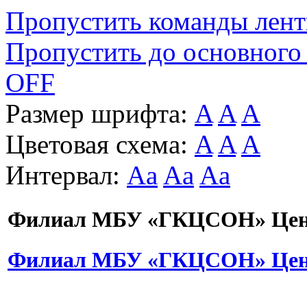
Пропустить команды лен
Пропустить до основного
OFF
Размер шрифта:
A
A
A
Цветовая схема:
A
A
A
Интервал:
Aa
Aa
Aa
Филиал МБУ «ГКЦСОН» Цент
Филиал МБУ «ГКЦСОН» Цент