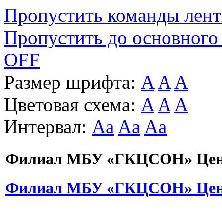
Пропустить команды лен
Пропустить до основного
OFF
Размер шрифта:
A
A
A
Цветовая схема:
A
A
A
Интервал:
Aa
Aa
Aa
Филиал МБУ «ГКЦСОН» Цент
Филиал МБУ «ГКЦСОН» Цент