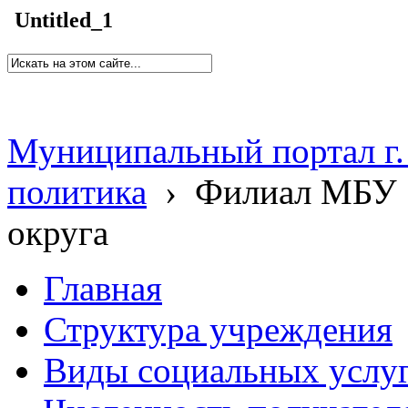
Untitled_1
Муниципальный портал г.
политика
›
Филиал МБУ 
округа
Главная
Структура учреждения
Виды социальных услу