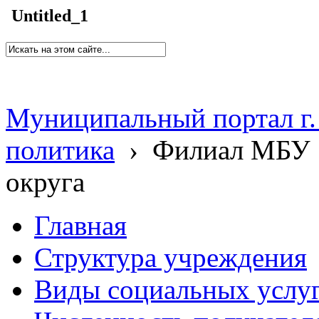
Untitled_1
Муниципальный портал г.
политика
›
Филиал МБУ 
округа
Главная
Структура учреждения
Виды социальных услу