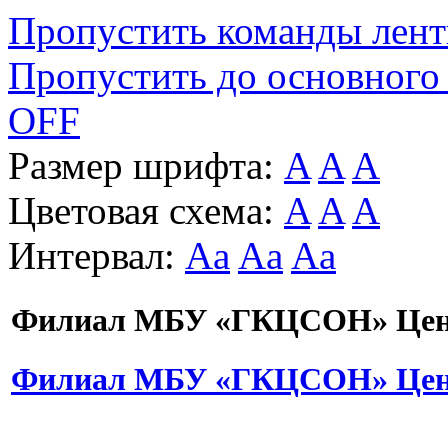
Пропустить команды лен
Пропустить до основного
OFF
Размер шрифта:
A
A
A
Цветовая схема:
A
A
A
Интервал:
Aa
Aa
Aa
Филиал МБУ «ГКЦСОН» Цент
Филиал МБУ «ГКЦСОН» Цент