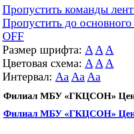
Пропустить команды лен
Пропустить до основного
OFF
Размер шрифта:
A
A
A
Цветовая схема:
A
A
A
Интервал:
Aa
Aa
Aa
Филиал МБУ «ГКЦСОН» Цент
Филиал МБУ «ГКЦСОН» Цент