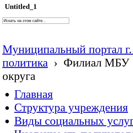
Untitled_1
Муниципальный портал г.
политика
›
Филиал МБУ 
округа
Главная
Структура учреждения
Виды социальных услу