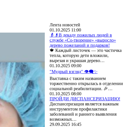
Лента новостей
01.10.2025 11:00
👵👴В декаду пожилых людей в
службе «Со-творение» «выросло»
дерево пожеланий и подарков!
🍁 Каждый листочек — это частичка
тепла, которую дети вложили,
вырезая и украшая дерево…
01.10.2025 09:00
"Мудрый взгляд" 👁‍🗨✨
Выставка с таким названием
торжественно открылась в отделении
социальной реабилитации. 🎉…
01.10.2025 08:00
ПРОЙДИ ДИСПАНСЕРИЗАЦИЮ!
Диспансеризация является важным
инструментом профилактики
заболеваний и раннего выявления
возможных…
29.09.2025 16:45