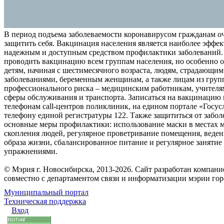
В период подъема заболеваемости коронавирусом гражданам о
защитить себя. Вакцинация населения является наиболее эффе
надежным и доступным средством профилактики заболеваний.
проводить вакцинацию всем группам населения, но особенно о
детям, начиная с шестимесячного возраста, людям, страдающи
заболеваниями, беременным женщинам, а также лицам из груп
профессионального риска – медицинским работникам, учителя
сферы обслуживания и транспорта. Записаться на вакцинацию
телефонам call-центров поликлиник, на едином портале «Госус
телефону единой регистратуры 122. Также защититься от забо
основные меры профилактики: использование маски в местах 
скопления людей, регулярное проветривание помещения, веден
образа жизни, сбалансированное питание и регулярное заняти
упражнениями.
© Мэрия г. Новосибирска, 2013-2026. Сайт разработан компан
совместно с департаментом связи и информатизации мэрии го
Муниципальный портал
Техническая поддержка
Вход