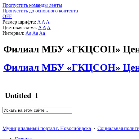
Пропустить команды ленты
Пропустить до основного контента
OFF
Размер шрифта:
A
A
A
Цветовая схема:
A
A
A
Интервал:
Aa
Aa
Aa
Филиал МБУ «ГКЦСОН» Цент
Филиал МБУ «ГКЦСОН» Цент
Untitled_1
Муниципальный портал г. Новосибирска
›
Социальная полит
Главная