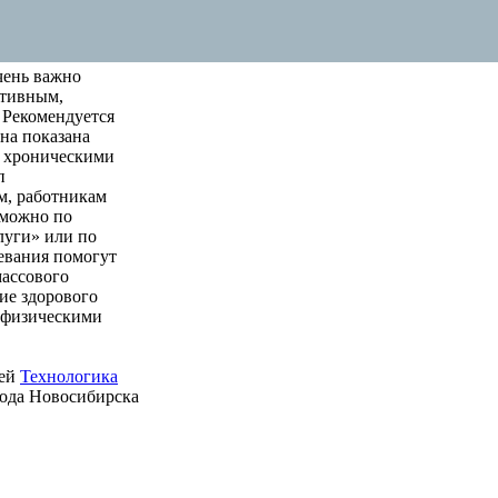
чень важно
ктивным,
 Рекомендуется
на показана
м хроническими
п
м, работникам
 можно по
луги» или по
левания помогут
массового
ие здорового
е физическими
ией
Технологика
рода Новосибирска