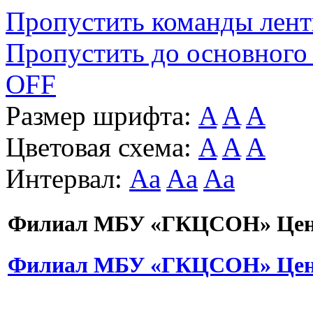
Пропустить команды лен
Пропустить до основного
OFF
Размер шрифта:
A
A
A
Цветовая схема:
A
A
A
Интервал:
Aa
Aa
Aa
Филиал МБУ «ГКЦСОН» Цент
Филиал МБУ «ГКЦСОН» Цент