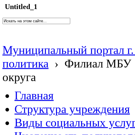
Untitled_1
Муниципальный портал г.
политика
›
Филиал МБУ 
округа
Главная
Структура учреждения
Виды социальных услу