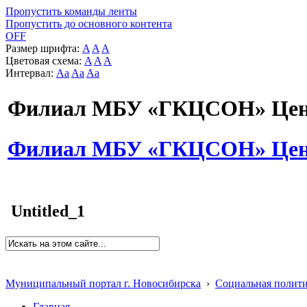
Пропустить команды ленты
Пропустить до основного контента
OFF
Размер шрифта:
A
A
A
Цветовая схема:
A
A
A
Интервал:
Aa
Aa
Aa
Филиал МБУ «ГКЦСОН» Цент
Филиал МБУ «ГКЦСОН» Цент
Untitled_1
Муниципальный портал г. Новосибирска
›
Социальная полит
Главная