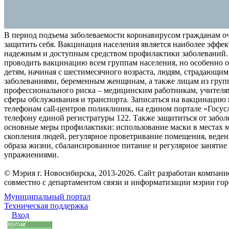
В период подъема заболеваемости коронавирусом гражданам о
защитить себя. Вакцинация населения является наиболее эффе
надежным и доступным средством профилактики заболеваний.
проводить вакцинацию всем группам населения, но особенно о
детям, начиная с шестимесячного возраста, людям, страдающи
заболеваниями, беременным женщинам, а также лицам из груп
профессионального риска – медицинским работникам, учителя
сферы обслуживания и транспорта. Записаться на вакцинацию
телефонам call-центров поликлиник, на едином портале «Госус
телефону единой регистратуры 122. Также защититься от забо
основные меры профилактики: использование маски в местах 
скопления людей, регулярное проветривание помещения, веден
образа жизни, сбалансированное питание и регулярное заняти
упражнениями.
© Мэрия г. Новосибирска, 2013-2026. Сайт разработан компан
совместно с департаментом связи и информатизации мэрии го
Муниципальный портал
Техническая поддержка
Вход