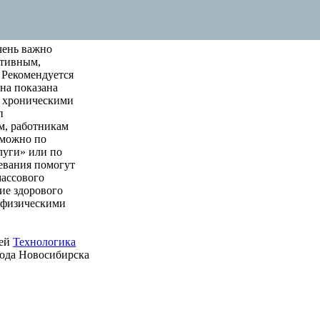
чень важно
ктивным,
 Рекомендуется
на показана
м хроническими
п
м, работникам
 можно по
луги» или по
левания помогут
массового
ие здорового
е физическими
ией
Технологика
рода Новосибирска