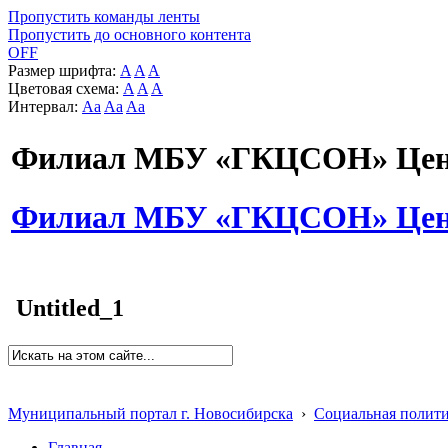
Пропустить команды ленты
Пропустить до основного контента
OFF
Размер шрифта:
A
A
A
Цветовая схема:
A
A
A
Интервал:
Aa
Aa
Aa
Филиал МБУ «ГКЦСОН» Цент
Филиал МБУ «ГКЦСОН» Цент
Untitled_1
Муниципальный портал г. Новосибирска
›
Социальная полит
Главная