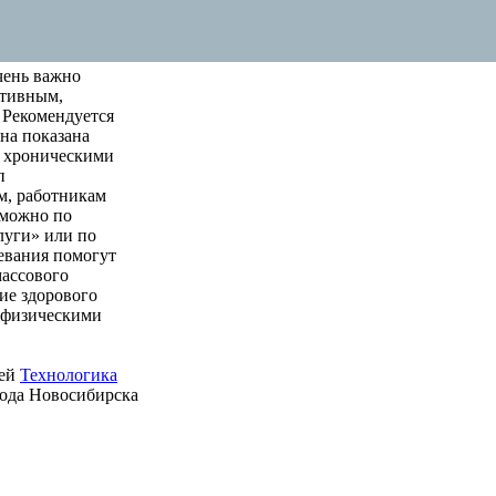
чень важно
ктивным,
 Рекомендуется
на показана
м хроническими
п
м, работникам
 можно по
луги» или по
левания помогут
массового
ие здорового
е физическими
ией
Технологика
рода Новосибирска