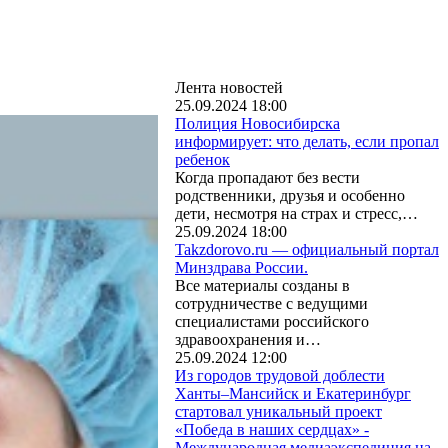
Лента новостей
25.09.2024 18:00
Полиция Новосибирска
информирует: что делать, если пропал
ребенок
Когда пропадают без вести
родственники, друзья и особенно
дети, несмотря на страх и стресс,…
25.09.2024 18:00
Takzdorovo.ru — официальный портал
Минздрава России.
Все материалы созданы в
сотрудничестве с ведущими
специалистами российского
здравоохранения и…
25.09.2024 12:00
Из городов трудовой доблести
Ханты–Мансийск и Екатеринбург
стартовал уникальный проект
«Победа в наших сердцах» -
Международная медиаэкспедиция на