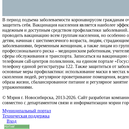
В период подъема заболеваемости коронавирусом гражданам о
защитить себя. Вакцинация населения является наиболее эффе
надежным и доступным средством профилактики заболеваний.
проводить вакцинацию всем группам населения, но особенно о
детям, начиная с шестимесячного возраста, людям, страдающи
заболеваниями, беременным женщинам, а также лицам из груп
профессионального риска – медицинским работникам, учителя
сферы обслуживания и транспорта. Записаться на вакцинацию
телефонам call-центров поликлиник, на едином портале «Госус
телефону единой регистратуры 122. Также защититься от забо
основные меры профилактики: использование маски в местах 
скопления людей, регулярное проветривание помещения, веден
образа жизни, сбалансированное питание и регулярное заняти
упражнениями.
© Мэрия г. Новосибирска, 2013-2026. Сайт разработан компан
совместно с департаментом связи и информатизации мэрии го
Муниципальный портал
Техническая поддержка
Вход