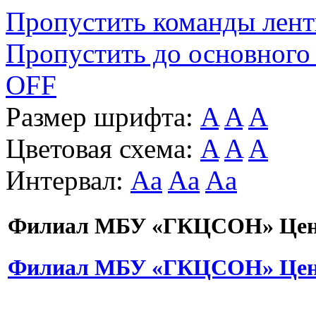
Пропустить команды лен
Пропустить до основного
OFF
Размер шрифта:
A
A
A
Цветовая схема:
A
A
A
Интервал:
Aa
Aa
Aa
Филиал МБУ «ГКЦСОН» Цент
Филиал МБУ «ГКЦСОН» Цент