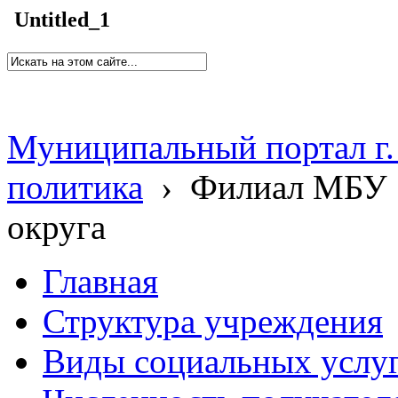
Untitled_1
Муниципальный портал г.
политика
›
Филиал МБУ 
округа
Главная
Структура учреждения
Виды социальных услу