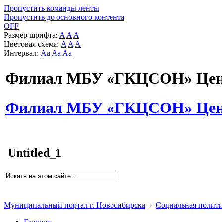
Пропустить команды ленты
Пропустить до основного контента
OFF
Размер шрифта:
A
A
A
Цветовая схема:
A
A
A
Интервал:
Aa
Aa
Aa
Филиал МБУ «ГКЦСОН» Цент
Филиал МБУ «ГКЦСОН» Цент
Untitled_1
Муниципальный портал г. Новосибирска
›
Социальная полит
Главная