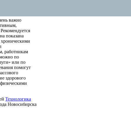
чень важно
ктивным,
 Рекомендуется
на показана
м хроническими
п
м, работникам
 можно по
луги» или по
левания помогут
массового
ие здорового
е физическими
ией
Технологика
рода Новосибирска