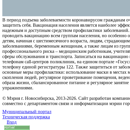
В период подъема заболеваемости коронавирусом гражданам о
защитить себя. Вакцинация населения является наиболее эффе
надежным и доступным средством профилактики заболеваний.
проводить вакцинацию всем группам населения, но особенно о
детям, начиная с шестимесячного возраста, людям, страдающи
заболеваниями, беременным женщинам, а также лицам из груп
профессионального риска – медицинским работникам, учителя
сферы обслуживания и транспорта. Записаться на вакцинацию
телефонам call-центров поликлиник, на едином портале «Госус
телефону единой регистратуры 122. Также защититься от забо
основные меры профилактики: использование маски в местах 
скопления людей, регулярное проветривание помещения, веден
образа жизни, сбалансированное питание и регулярное заняти
упражнениями.
© Мэрия г. Новосибирска, 2013-2026. Сайт разработан компан
совместно с департаментом связи и информатизации мэрии го
Муниципальный портал
Техническая поддержка
Вход