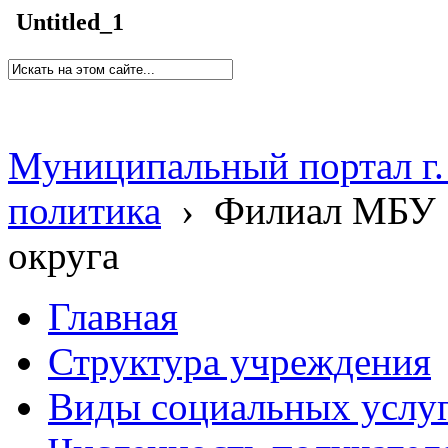
Untitled_1
Муниципальный портал г.
политика
›
Филиал МБУ 
округа
Главная
Структура учреждения
Виды социальных услу