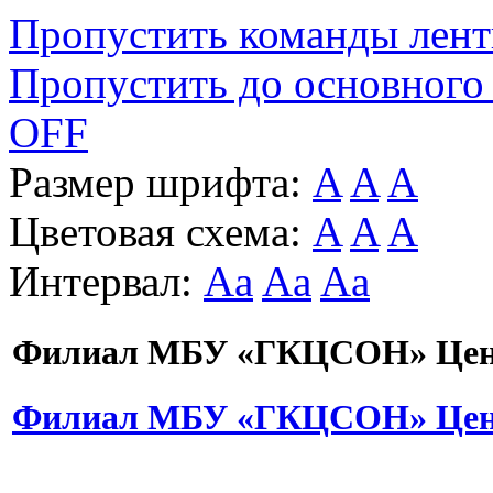
Пропустить команды лен
Пропустить до основного
OFF
Размер шрифта:
A
A
A
Цветовая схема:
A
A
A
Интервал:
Aa
Aa
Aa
Филиал МБУ «ГКЦСОН» Цент
Филиал МБУ «ГКЦСОН» Цент