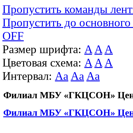
Пропустить команды лен
Пропустить до основного
OFF
Размер шрифта:
A
A
A
Цветовая схема:
A
A
A
Интервал:
Aa
Aa
Aa
Филиал МБУ «ГКЦСОН» Цент
Филиал МБУ «ГКЦСОН» Цент