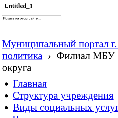
Untitled_1
Муниципальный портал г.
политика
›
Филиал МБУ 
округа
Главная
Структура учреждения
Виды социальных услу