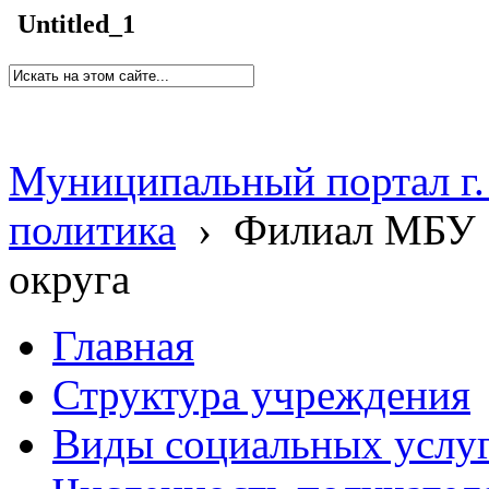
Untitled_1
Муниципальный портал г.
политика
›
Филиал МБУ 
округа
Главная
Структура учреждения
Виды социальных услу