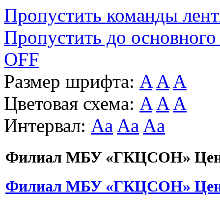
Пропустить команды лен
Пропустить до основного
OFF
Размер шрифта:
A
A
A
Цветовая схема:
A
A
A
Интервал:
Aa
Aa
Aa
Филиал МБУ «ГКЦСОН» Цент
Филиал МБУ «ГКЦСОН» Цент