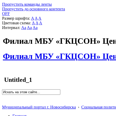
Пропустить команды ленты
Пропустить до основного контента
OFF
Размер шрифта:
A
A
A
Цветовая схема:
A
A
A
Интервал:
Aa
Aa
Aa
Филиал МБУ «ГКЦСОН» Цент
Филиал МБУ «ГКЦСОН» Цент
Untitled_1
Муниципальный портал г. Новосибирска
›
Социальная полит
Главная