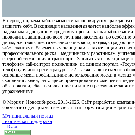
В период подъема заболеваемости коронавирусом гражданам о
защитить себя. Вакцинация населения является наиболее эффе
надежным и доступным средством профилактики заболеваний.
проводить вакцинацию всем группам населения, но особенно о
детям, начиная с шестимесячного возраста, людям, страдающи
заболеваниями, беременным женщинам, а также лицам из груп
профессионального риска – медицинским работникам, учителя
сферы обслуживания и транспорта. Записаться на вакцинацию
телефонам call-центров поликлиник, на едином портале «Госус
телефону единой регистратуры 122. Также защититься от забо
основные меры профилактики: использование маски в местах 
скопления людей, регулярное проветривание помещения, веден
образа жизни, сбалансированное питание и регулярное заняти
упражнениями.
© Мэрия г. Новосибирска, 2013-2026. Сайт разработан компан
совместно с департаментом связи и информатизации мэрии го
Муниципальный портал
Техническая поддержка
Вход