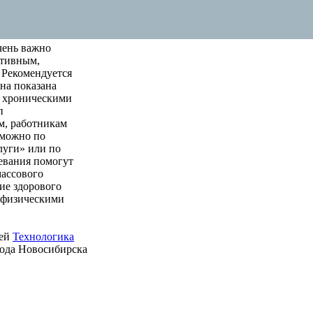
чень важно
ктивным,
 Рекомендуется
на показана
м хроническими
п
м, работникам
 можно по
луги» или по
левания помогут
массового
ие здорового
е физическими
ией
Технологика
рода Новосибирска