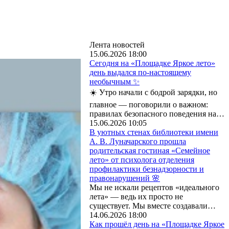
Лента новостей
15.06.2026 18:00
Сегодня на «Площадке Яркое лето»
день выдался по-настоящему
необычным ✨
☀️ Утро начали с бодрой зарядки, но
главное — поговорили о важном:
правилах безопасного поведения на…
15.06.2026 10:05
В уютных стенах библиотеки имени
А. В. Луначарского прошла
родительская гостиная «Семейное
лето» от психолога отделения
профилактики безнадзорности и
правонарушений 🌸
Мы не искали рецептов «идеального
лета» — ведь их просто не
существует. Мы вместе создавали…
14.06.2026 18:00
Как прошёл день на «Площадке Яркое