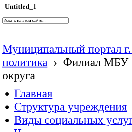
Untitled_1
Муниципальный портал г.
политика
›
Филиал МБУ 
округа
Главная
Структура учреждения
Виды социальных услу