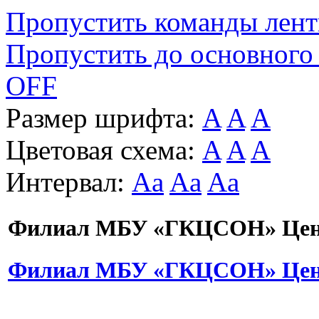
Пропустить команды лен
Пропустить до основного
OFF
Размер шрифта:
A
A
A
Цветовая схема:
A
A
A
Интервал:
Aa
Aa
Aa
Филиал МБУ «ГКЦСОН» Цент
Филиал МБУ «ГКЦСОН» Цент