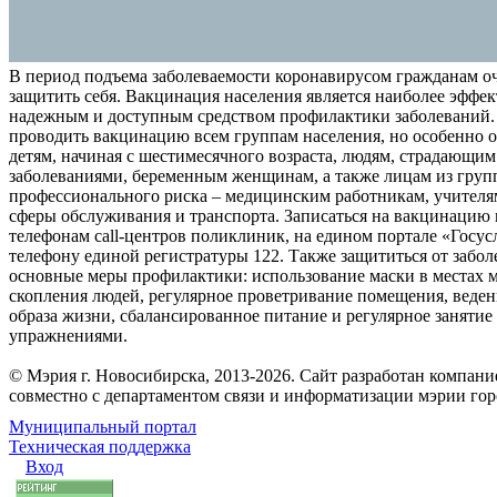
В период подъема заболеваемости коронавирусом гражданам о
защитить себя. Вакцинация населения является наиболее эффе
надежным и доступным средством профилактики заболеваний.
проводить вакцинацию всем группам населения, но особенно о
детям, начиная с шестимесячного возраста, людям, страдающи
заболеваниями, беременным женщинам, а также лицам из груп
профессионального риска – медицинским работникам, учителя
сферы обслуживания и транспорта. Записаться на вакцинацию
телефонам call-центров поликлиник, на едином портале «Госус
телефону единой регистратуры 122. Также защититься от забо
основные меры профилактики: использование маски в местах 
скопления людей, регулярное проветривание помещения, веден
образа жизни, сбалансированное питание и регулярное заняти
упражнениями.
© Мэрия г. Новосибирска, 2013-2026. Сайт разработан компан
совместно с департаментом связи и информатизации мэрии го
Муниципальный портал
Техническая поддержка
Вход