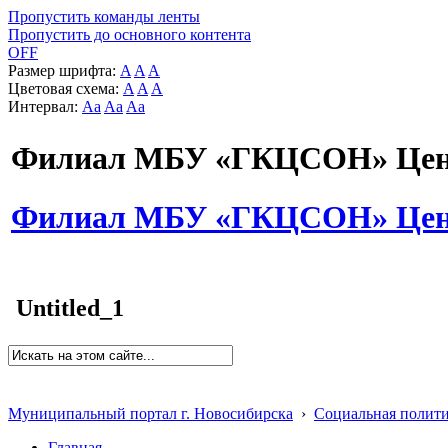
Пропустить команды ленты
Пропустить до основного контента
OFF
Размер шрифта:
A
A
A
Цветовая схема:
A
A
A
Интервал:
Aa
Aa
Aa
Филиал МБУ «ГКЦСОН» Цент
Филиал МБУ «ГКЦСОН» Цент
Untitled_1
Муниципальный портал г. Новосибирска
›
Социальная полит
Главная