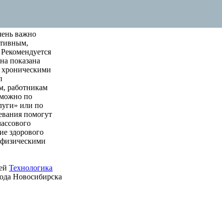
чень важно
ктивным,
 Рекомендуется
на показана
м хроническими
п
м, работникам
 можно по
луги» или по
левания помогут
массового
ие здорового
е физическими
ией
Технологика
рода Новосибирска