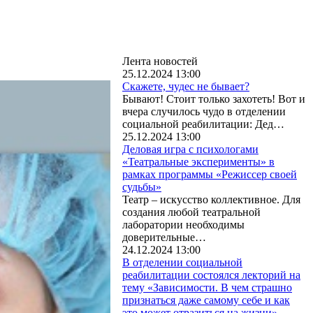
Лента новостей
25.12.2024 13:00
Скажете, чудес не бывает?
Бывают! Стоит только захотеть! Вот и
вчера случилось чудо в отделении
социальной реабилитации: Дед…
25.12.2024 13:00
Деловая игра с психологами
«Театральные эксперименты» в
рамках программы «Режиссер своей
судьбы»
Театр – искусство коллективное. Для
создания любой театральной
лаборатории необходимы
доверительные…
24.12.2024 13:00
В отделении социальной
реабилитации состоялся лекторий на
тему «Зависимости. В чем страшно
признаться даже самому себе и как
это может отразиться на жизни».