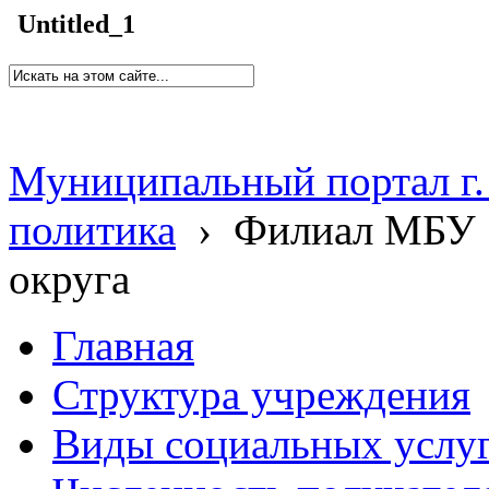
Untitled_1
Муниципальный портал г.
политика
›
Филиал МБУ 
округа
Главная
Структура учреждения
Виды социальных услу