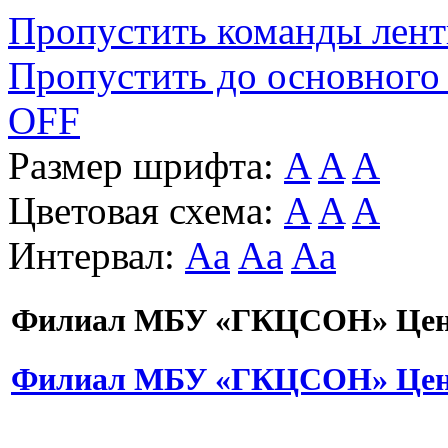
Пропустить команды лен
Пропустить до основного
OFF
Размер шрифта:
A
A
A
Цветовая схема:
A
A
A
Интервал:
Aa
Aa
Aa
Филиал МБУ «ГКЦСОН» Цент
Филиал МБУ «ГКЦСОН» Цент