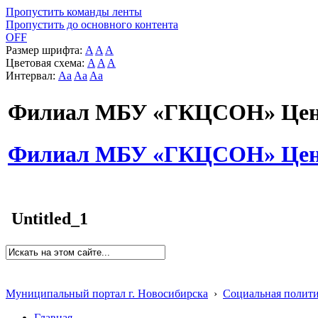
Пропустить команды ленты
Пропустить до основного контента
OFF
Размер шрифта:
A
A
A
Цветовая схема:
A
A
A
Интервал:
Aa
Aa
Aa
Филиал МБУ «ГКЦСОН» Цент
Филиал МБУ «ГКЦСОН» Цент
Untitled_1
Муниципальный портал г. Новосибирска
›
Социальная полит
Главная