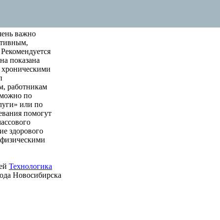
чень важно
ктивным,
 Рекомендуется
на показана
м хроническими
п
м, работникам
 можно по
луги» или по
левания помогут
массового
ие здорового
е физическими
ией
Технологика
рода Новосибирска