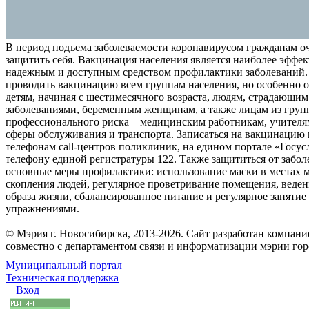
В период подъема заболеваемости коронавирусом гражданам о
защитить себя. Вакцинация населения является наиболее эффе
надежным и доступным средством профилактики заболеваний.
проводить вакцинацию всем группам населения, но особенно о
детям, начиная с шестимесячного возраста, людям, страдающи
заболеваниями, беременным женщинам, а также лицам из груп
профессионального риска – медицинским работникам, учителя
сферы обслуживания и транспорта. Записаться на вакцинацию
телефонам call-центров поликлиник, на едином портале «Госус
телефону единой регистратуры 122. Также защититься от забо
основные меры профилактики: использование маски в местах 
скопления людей, регулярное проветривание помещения, веден
образа жизни, сбалансированное питание и регулярное заняти
упражнениями.
© Мэрия г. Новосибирска, 2013-2026. Сайт разработан компан
совместно с департаментом связи и информатизации мэрии го
Муниципальный портал
Техническая поддержка
Вход