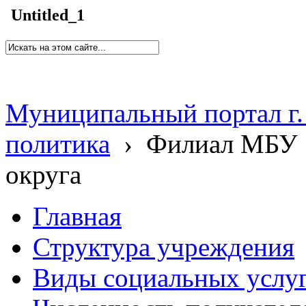
Untitled_1
Муниципальный портал г.
политика
›
Филиал МБУ 
округа
Главная
Структура учреждения
Виды социальных услу