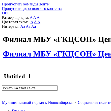
Пропустить команды ленты
Пропустить до основного контента
OFF
Размер шрифта:
A
A
A
Цветовая схема:
A
A
A
Интервал:
Aa
Aa
Aa
Филиал МБУ «ГКЦСОН» Цент
Филиал МБУ «ГКЦСОН» Цент
Untitled_1
Муниципальный портал г. Новосибирска
›
Социальная полит
Главная