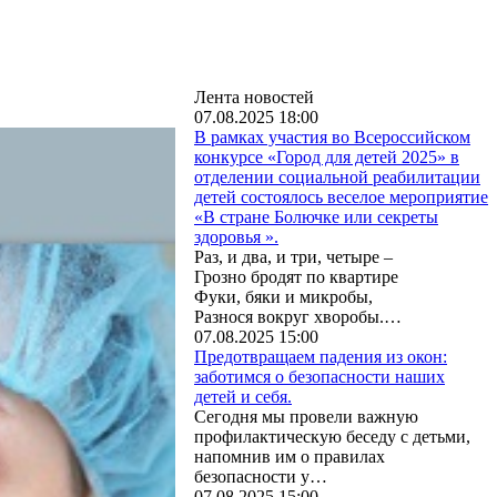
Лента новостей
07.08.2025 18:00
В рамках участия во Всероссийском
конкурсе «Город для детей 2025» в
отделении социальной реабилитации
детей состоялось веселое мероприятие
«В стране Болючке или секреты
здоровья ».
Раз, и два, и три, четыре –
Грозно бродят по квартире
Фуки, бяки и микробы,
Разнося вокруг хворобы.…
07.08.2025 15:00
‎Предотвращаем падения из окон:
заботимся о безопасности наших
детей и себя.
Сегодня мы провели важную
профилактическую беседу с детьми,
напомнив им о правилах
безопасности у…
07.08.2025 15:00