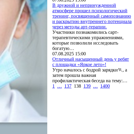
В дружной и непринужденной
атмосфере прошел психологический
тренинг, посвященный самопознанию
и раскрытию внутреннего потенциала
через методы арт-терапии.
Участники познакомились сарт-
терапевтическими упражнениями,
которые позволили исследовать
богатую…
07.08.2025 15:00
Отличный насыщенный день у ребят
с площадки «Яркое лето»!
‎Утро началось с бодрой зарядки🏃, а
затем прошла важная
профилактическая беседа на тему:…
1
…
137
138
139
…
1400