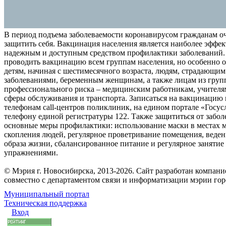
В период подъема заболеваемости коронавирусом гражданам о
защитить себя. Вакцинация населения является наиболее эффе
надежным и доступным средством профилактики заболеваний.
проводить вакцинацию всем группам населения, но особенно о
детям, начиная с шестимесячного возраста, людям, страдающи
заболеваниями, беременным женщинам, а также лицам из груп
профессионального риска – медицинским работникам, учителя
сферы обслуживания и транспорта. Записаться на вакцинацию
телефонам call-центров поликлиник, на едином портале «Госус
телефону единой регистратуры 122. Также защититься от забо
основные меры профилактики: использование маски в местах 
скопления людей, регулярное проветривание помещения, веден
образа жизни, сбалансированное питание и регулярное заняти
упражнениями.
© Мэрия г. Новосибирска, 2013-2026. Сайт разработан компан
совместно с департаментом связи и информатизации мэрии го
Муниципальный портал
Техническая поддержка
Вход