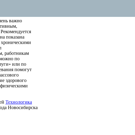
чень важно
ктивным,
 Рекомендуется
на показана
м хроническими
п
м, работникам
 можно по
луги» или по
левания помогут
массового
ие здорового
е физическими
ией
Технологика
рода Новосибирска