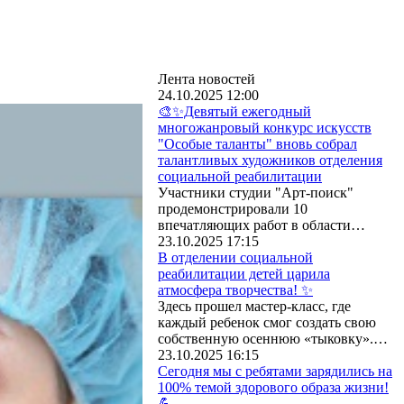
Лента новостей
24.10.2025 12:00
🎨✨Девятый ежегодный
многожанровый конкурс искусств
"Особые таланты" вновь собрал
талантливых художников отделения
социальной реабилитации
Участники студии "Арт-поиск"
продемонстрировали 10
впечатляющих работ в области…
23.10.2025 17:15
В отделении социальной
реабилитации детей царила
атмосфера творчества! ✨
Здесь прошел мастер-класс, где
каждый ребенок смог создать свою
собственную осеннюю «тыковку».…
23.10.2025 16:15
‎Сегодня мы с ребятами зарядились на
100% темой здорового образа жизни!
💪