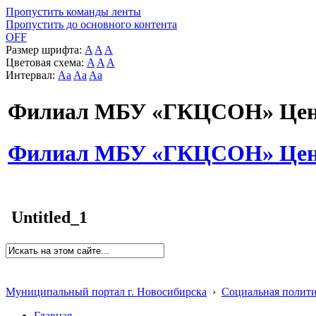
Пропустить команды ленты
Пропустить до основного контента
OFF
Размер шрифта:
A
A
A
Цветовая схема:
A
A
A
Интервал:
Aa
Aa
Aa
Филиал МБУ «ГКЦСОН» Цент
Филиал МБУ «ГКЦСОН» Цент
Untitled_1
Муниципальный портал г. Новосибирска
›
Социальная полит
Главная