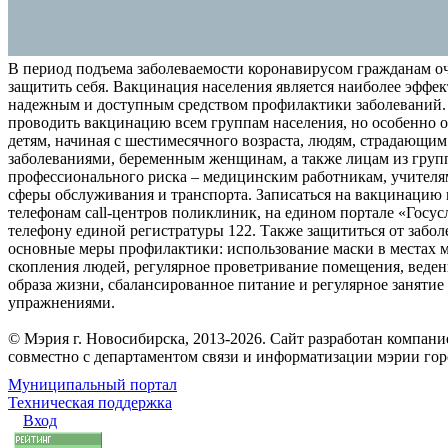
В период подъема заболеваемости коронавирусом гражданам о
защитить себя. Вакцинация населения является наиболее эффе
надежным и доступным средством профилактики заболеваний.
проводить вакцинацию всем группам населения, но особенно о
детям, начиная с шестимесячного возраста, людям, страдающи
заболеваниями, беременным женщинам, а также лицам из груп
профессионального риска – медицинским работникам, учителя
сферы обслуживания и транспорта. Записаться на вакцинацию
телефонам call-центров поликлиник, на едином портале «Госус
телефону единой регистратуры 122. Также защититься от забо
основные меры профилактики: использование маски в местах 
скопления людей, регулярное проветривание помещения, веден
образа жизни, сбалансированное питание и регулярное заняти
упражнениями.
© Мэрия г. Новосибирска, 2013-2026. Сайт разработан компан
совместно с департаментом связи и информатизации мэрии го
Муниципальный портал
Техническая поддержка
Вход