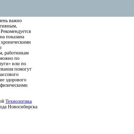
чень важно
ктивным,
 Рекомендуется
на показана
м хроническими
п
м, работникам
 можно по
луги» или по
левания помогут
массового
ие здорового
е физическими
ией
Технологика
рода Новосибирска