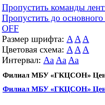
Пропустить команды лен
Пропустить до основного
OFF
Размер шрифта:
A
A
A
Цветовая схема:
A
A
A
Интервал:
Aa
Aa
Aa
Филиал МБУ «ГКЦСОН» Цент
Филиал МБУ «ГКЦСОН» Цент