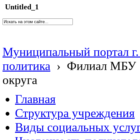
Untitled_1
Муниципальный портал г.
политика
›
Филиал МБУ 
округа
Главная
Структура учреждения
Виды социальных услу