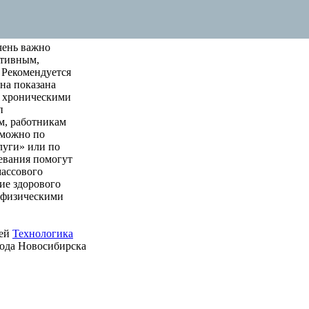
чень важно
ктивным,
 Рекомендуется
на показана
м хроническими
п
м, работникам
 можно по
луги» или по
левания помогут
массового
ие здорового
е физическими
ией
Технологика
рода Новосибирска