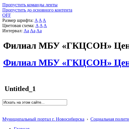
Пропустить команды ленты
Пропустить до основного контента
OFF
Размер шрифта:
A
A
A
Цветовая схема:
A
A
A
Интервал:
Aa
Aa
Aa
Филиал МБУ «ГКЦСОН» Цент
Филиал МБУ «ГКЦСОН» Цент
Untitled_1
Муниципальный портал г. Новосибирска
›
Социальная полит
Главная