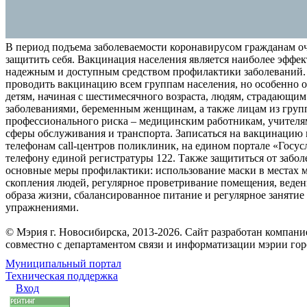
В период подъема заболеваемости коронавирусом гражданам о
защитить себя. Вакцинация населения является наиболее эффе
надежным и доступным средством профилактики заболеваний.
проводить вакцинацию всем группам населения, но особенно о
детям, начиная с шестимесячного возраста, людям, страдающи
заболеваниями, беременным женщинам, а также лицам из груп
профессионального риска – медицинским работникам, учителя
сферы обслуживания и транспорта. Записаться на вакцинацию
телефонам call-центров поликлиник, на едином портале «Госус
телефону единой регистратуры 122. Также защититься от забо
основные меры профилактики: использование маски в местах 
скопления людей, регулярное проветривание помещения, веден
образа жизни, сбалансированное питание и регулярное заняти
упражнениями.
© Мэрия г. Новосибирска, 2013-2026. Сайт разработан компан
совместно с департаментом связи и информатизации мэрии го
Муниципальный портал
Техническая поддержка
Вход