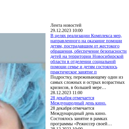
Лента новостей
29.12.2023 10:00
В целях реализации Комплекса мер,
направленного на оказание помощи
детям, пострадавшим от жестокого
обращения, обеспечение безопасности
детей на территории Новосибирской
области в отделении социальной
помощи семье и детям состоялось
практическое занятие п
Подростку, переживающему один из
самых сложных и острых возрастных
кризисов, в большей мере…
28.12.2023 11:00
28 декабря отмечается
Международный день кино.
28 декабря отмечается
Международный день кино.
Состоялось занятие в рамках
программы «Режиссер своей…
28.12.2023 10:00