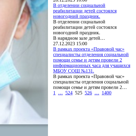
В отделении социальной
реабилитации детей состоялся
новогодний праздник.
В отделении социальной
реабилитации детей состоялся
новогодний праздник.
В нарядном зале детей…
27.12.2023 15:00
В рамках проекта «Правовой час»
специалисты отделения социальной
помощи семье и детям провели 2
информационных часа для учащихся
МБОУ СОШ №131.
В рамках проекта «Правовой час»
специалисты отделения социальной
помощи семье и детям провели 2…
1
…
524
525
526
…
1400