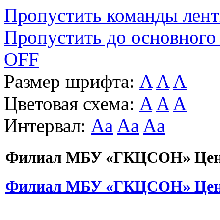
Пропустить команды лен
Пропустить до основного
OFF
Размер шрифта:
A
A
A
Цветовая схема:
A
A
A
Интервал:
Aa
Aa
Aa
Филиал МБУ «ГКЦСОН» Цент
Филиал МБУ «ГКЦСОН» Цент