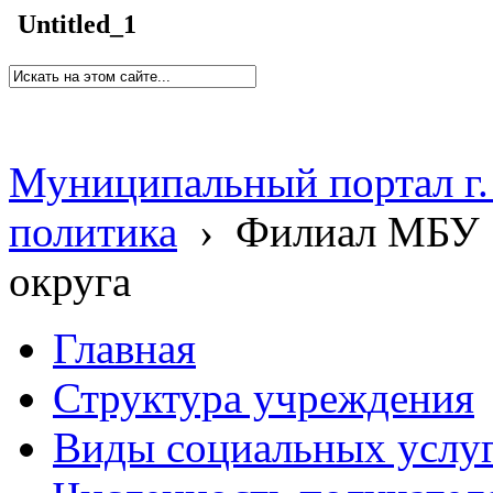
Untitled_1
Муниципальный портал г.
политика
›
Филиал МБУ 
округа
Главная
Структура учреждения
Виды социальных услу