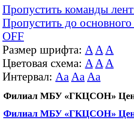
Пропустить команды лен
Пропустить до основного
OFF
Размер шрифта:
A
A
A
Цветовая схема:
A
A
A
Интервал:
Aa
Aa
Aa
Филиал МБУ «ГКЦСОН» Цент
Филиал МБУ «ГКЦСОН» Цент