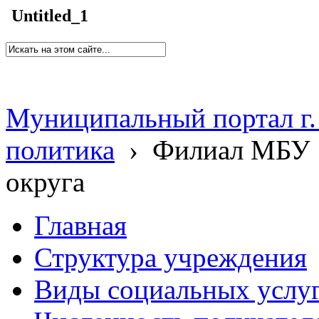
Untitled_1
Муниципальный портал г.
политика
›
Филиал МБУ 
округа
Главная
Структура учреждения
Виды социальных услу