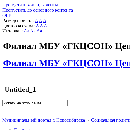
Пропустить команды ленты
Пропустить до основного контента
OFF
Размер шрифта:
A
A
A
Цветовая схема:
A
A
A
Интервал:
Aa
Aa
Aa
Филиал МБУ «ГКЦСОН» Цент
Филиал МБУ «ГКЦСОН» Цент
Untitled_1
Муниципальный портал г. Новосибирска
›
Социальная полит
Главная