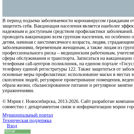
В период подъема заболеваемости коронавирусом гражданам о
защитить себя. Вакцинация населения является наиболее эффе
надежным и доступным средством профилактики заболеваний.
проводить вакцинацию всем группам населения, но особенно о
детям, начиная с шестимесячного возраста, людям, страдающи
заболеваниями, беременным женщинам, а также лицам из груп
профессионального риска – медицинским работникам, учителя
сферы обслуживания и транспорта. Записаться на вакцинацию
телефонам call-центров поликлиник, на едином портале «Госус
телефону единой регистратуры 122. Также защититься от забо
основные меры профилактики: использование маски в местах 
скопления людей, регулярное проветривание помещения, веден
образа жизни, сбалансированное питание и регулярное заняти
упражнениями.
© Мэрия г. Новосибирска, 2013-2026. Сайт разработан компан
совместно с департаментом связи и информатизации мэрии го
Муниципальный портал
Техническая поддержка
Вход