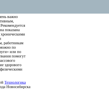
чень важно
ктивным,
 Рекомендуется
на показана
м хроническими
п
м, работникам
 можно по
луги» или по
левания помогут
массового
ие здорового
е физическими
ией
Технологика
рода Новосибирска