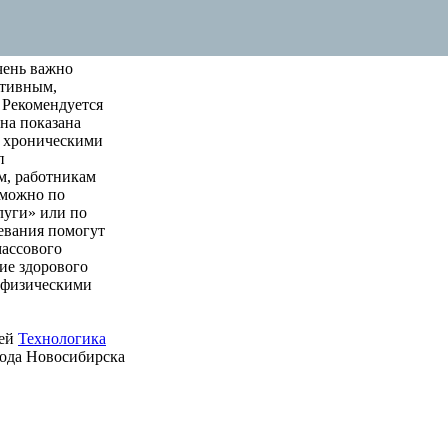
чень важно
ктивным,
 Рекомендуется
на показана
м хроническими
п
м, работникам
 можно по
луги» или по
левания помогут
массового
ие здорового
е физическими
ией
Технологика
рода Новосибирска