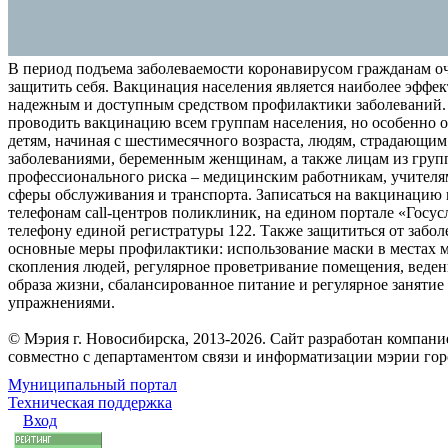
В период подъема заболеваемости коронавирусом гражданам о
защитить себя. Вакцинация населения является наиболее эффе
надежным и доступным средством профилактики заболеваний.
проводить вакцинацию всем группам населения, но особенно о
детям, начиная с шестимесячного возраста, людям, страдающи
заболеваниями, беременным женщинам, а также лицам из груп
профессионального риска – медицинским работникам, учителя
сферы обслуживания и транспорта. Записаться на вакцинацию
телефонам call-центров поликлиник, на едином портале «Госус
телефону единой регистратуры 122. Также защититься от забо
основные меры профилактики: использование маски в местах 
скопления людей, регулярное проветривание помещения, веден
образа жизни, сбалансированное питание и регулярное заняти
упражнениями.
© Мэрия г. Новосибирска, 2013-2026. Сайт разработан компан
совместно с департаментом связи и информатизации мэрии го
Муниципальный портал
Техническая поддержка
Вход