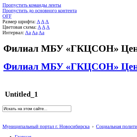
Пропустить команды ленты
Пропустить до основного контента
OFF
Размер шрифта:
A
A
A
Цветовая схема:
A
A
A
Интервал:
Aa
Aa
Aa
Филиал МБУ «ГКЦСОН» Цент
Филиал МБУ «ГКЦСОН» Цент
Untitled_1
Муниципальный портал г. Новосибирска
›
Социальная полит
Главная