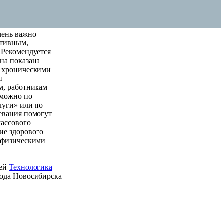
чень важно
ктивным,
 Рекомендуется
на показана
м хроническими
п
м, работникам
 можно по
луги» или по
левания помогут
массового
ие здорового
е физическими
ией
Технологика
рода Новосибирска