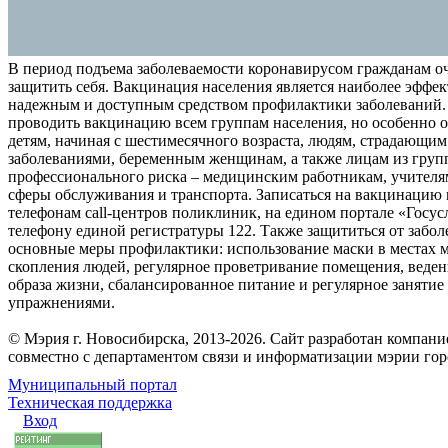
В период подъема заболеваемости коронавирусом гражданам о
защитить себя. Вакцинация населения является наиболее эффе
надежным и доступным средством профилактики заболеваний.
проводить вакцинацию всем группам населения, но особенно о
детям, начиная с шестимесячного возраста, людям, страдающи
заболеваниями, беременным женщинам, а также лицам из груп
профессионального риска – медицинским работникам, учителя
сферы обслуживания и транспорта. Записаться на вакцинацию
телефонам call-центров поликлиник, на едином портале «Госус
телефону единой регистратуры 122. Также защититься от забо
основные меры профилактики: использование маски в местах 
скопления людей, регулярное проветривание помещения, веден
образа жизни, сбалансированное питание и регулярное заняти
упражнениями.
© Мэрия г. Новосибирска, 2013-2026. Сайт разработан компан
совместно с департаментом связи и информатизации мэрии го
Муниципальный портал
Техническая поддержка
Вход