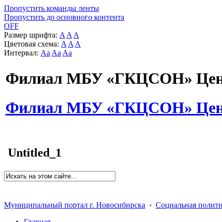
Пропустить команды ленты
Пропустить до основного контента
OFF
Размер шрифта:
A
A
A
Цветовая схема:
A
A
A
Интервал:
Aa
Aa
Aa
Филиал МБУ «ГКЦСОН» Цент
Филиал МБУ «ГКЦСОН» Цент
Untitled_1
Муниципальный портал г. Новосибирска
›
Социальная полит
Главная