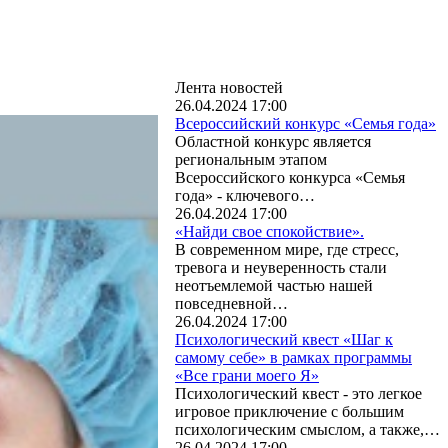
Лента новостей
26.04.2024 17:00
Всероссийский конкурс «Семья года»
Областной конкурс является
региональным этапом
Всероссийского конкурса «Семья
года» - ключевого…
26.04.2024 17:00
«Найди свое спокойствие».
В современном мире, где стресс,
тревога и неуверенность стали
неотъемлемой частью нашей
повседневной…
26.04.2024 17:00
Психологический квест «Шаг к
самому себе» в рамках программы
«Все грани моего Я»
Психологический квест - это легкое
игровое приключение с большим
психологическим смыслом, а также,…
26.04.2024 17:00