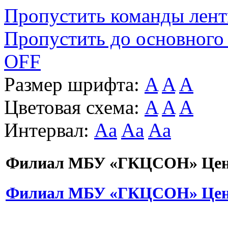
Пропустить команды лен
Пропустить до основного
OFF
Размер шрифта:
A
A
A
Цветовая схема:
A
A
A
Интервал:
Aa
Aa
Aa
Филиал МБУ «ГКЦСОН» Цент
Филиал МБУ «ГКЦСОН» Цент