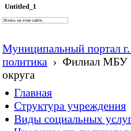
Untitled_1
Муниципальный портал г.
политика
›
Филиал МБУ 
округа
Главная
Структура учреждения
Виды социальных услу