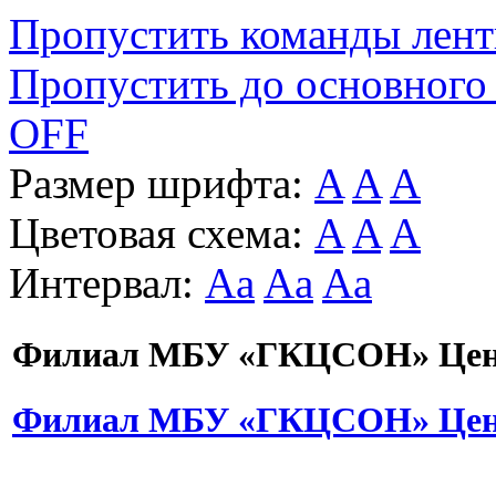
Пропустить команды лен
Пропустить до основного
OFF
Размер шрифта:
A
A
A
Цветовая схема:
A
A
A
Интервал:
Aa
Aa
Aa
Филиал МБУ «ГКЦСОН» Цент
Филиал МБУ «ГКЦСОН» Цент