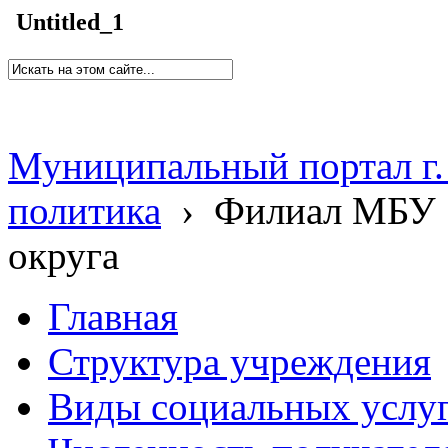
Untitled_1
Муниципальный портал г.
политика
›
Филиал МБУ 
округа
Главная
Структура учреждения
Виды социальных услу