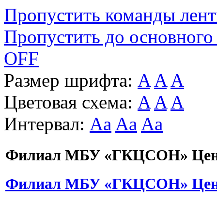
Пропустить команды лен
Пропустить до основного
OFF
Размер шрифта:
A
A
A
Цветовая схема:
A
A
A
Интервал:
Aa
Aa
Aa
Филиал МБУ «ГКЦСОН» Цент
Филиал МБУ «ГКЦСОН» Цент