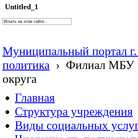
Untitled_1
Муниципальный портал г.
политика
›
Филиал МБУ 
округа
Главная
Структура учреждения
Виды социальных услу