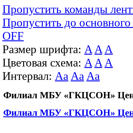
Пропустить команды лен
Пропустить до основного
OFF
Размер шрифта:
A
A
A
Цветовая схема:
A
A
A
Интервал:
Aa
Aa
Aa
Филиал МБУ «ГКЦСОН» Цент
Филиал МБУ «ГКЦСОН» Цент