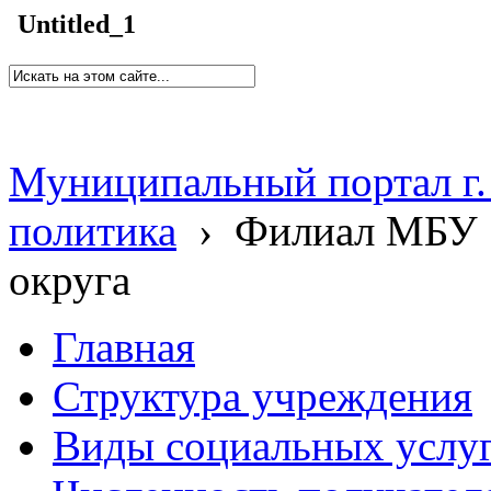
Untitled_1
Муниципальный портал г.
политика
›
Филиал МБУ 
округа
Главная
Структура учреждения
Виды социальных услу