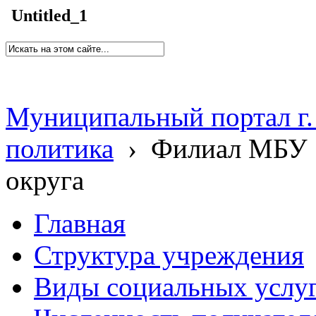
Untitled_1
Муниципальный портал г.
политика
›
Филиал МБУ 
округа
Главная
Структура учреждения
Виды социальных услу