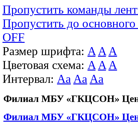
Пропустить команды лен
Пропустить до основного
OFF
Размер шрифта:
A
A
A
Цветовая схема:
A
A
A
Интервал:
Aa
Aa
Aa
Филиал МБУ «ГКЦСОН» Цент
Филиал МБУ «ГКЦСОН» Цент