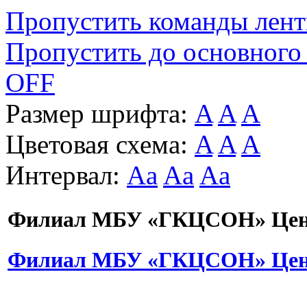
Пропустить команды лен
Пропустить до основного
OFF
Размер шрифта:
A
A
A
Цветовая схема:
A
A
A
Интервал:
Aa
Aa
Aa
Филиал МБУ «ГКЦСОН» Цент
Филиал МБУ «ГКЦСОН» Цент