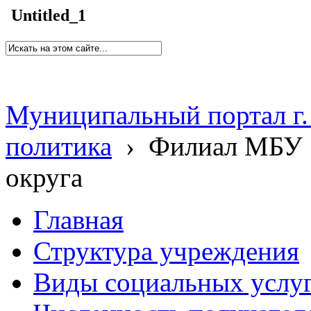
Untitled_1
Муниципальный портал г.
политика
›
Филиал МБУ 
округа
Главная
Структура учреждения
Виды социальных услу