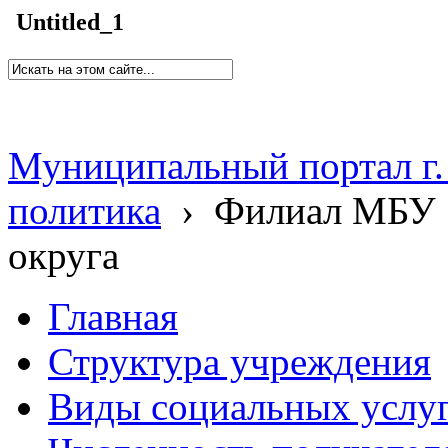
Untitled_1
Муниципальный портал г.
политика
›
Филиал МБУ 
округа
Главная
Структура учреждения
Виды социальных услу