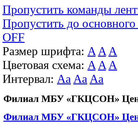
Пропустить команды лен
Пропустить до основного
OFF
Размер шрифта:
A
A
A
Цветовая схема:
A
A
A
Интервал:
Aa
Aa
Aa
Филиал МБУ «ГКЦСОН» Цент
Филиал МБУ «ГКЦСОН» Цент