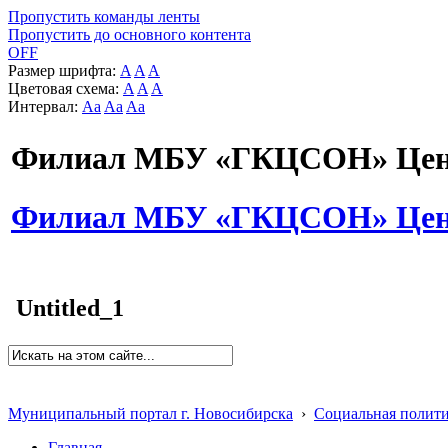
Пропустить команды ленты
Пропустить до основного контента
OFF
Размер шрифта:
A
A
A
Цветовая схема:
A
A
A
Интервал:
Aa
Aa
Aa
Филиал МБУ «ГКЦСОН» Цент
Филиал МБУ «ГКЦСОН» Цент
Untitled_1
Муниципальный портал г. Новосибирска
›
Социальная полит
Главная