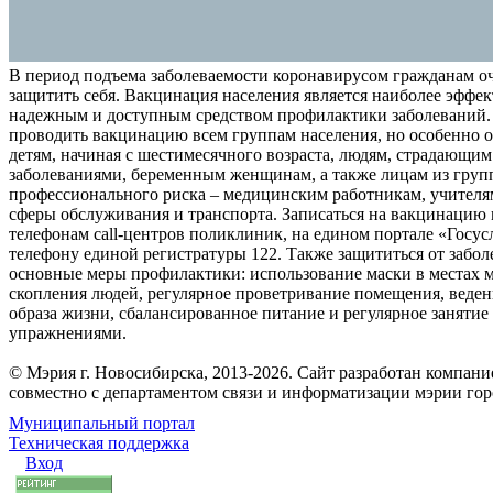
В период подъема заболеваемости коронавирусом гражданам о
защитить себя. Вакцинация населения является наиболее эффе
надежным и доступным средством профилактики заболеваний.
проводить вакцинацию всем группам населения, но особенно о
детям, начиная с шестимесячного возраста, людям, страдающи
заболеваниями, беременным женщинам, а также лицам из груп
профессионального риска – медицинским работникам, учителя
сферы обслуживания и транспорта. Записаться на вакцинацию
телефонам call-центров поликлиник, на едином портале «Госус
телефону единой регистратуры 122. Также защититься от забо
основные меры профилактики: использование маски в местах 
скопления людей, регулярное проветривание помещения, веден
образа жизни, сбалансированное питание и регулярное заняти
упражнениями.
© Мэрия г. Новосибирска, 2013-2026. Сайт разработан компан
совместно с департаментом связи и информатизации мэрии го
Муниципальный портал
Техническая поддержка
Вход