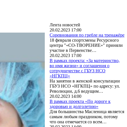
Лента новостей
20.02.2023 17:00
Соревнования по гребле на тренажёре
18 февраля спортсмены Ресурсного
центра "«СО-ТВОРЕНИЕ»" приняли
участие в Первенстве…
20.02.2023 17:00
В рамках проекта: «За материнство,
во имя жизни» и соглашения о
сотрудничестве с ГБУЗ НСО
«НГКПЦ»
На занятии в женской консультации
ГБУЗ НСО «НГКПЦ» по адресу: ул.
Революции, д.6 ведущим…
20.02.2023 14:00
В рамках проекта «По дороге к
здоровью и долголетию»
Для большинства Масленица является
самым любым праздником, потому
что она отмечается со всем…
20.02.2023 14:00