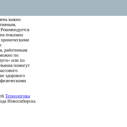
чень важно
ктивным,
 Рекомендуется
на показана
м хроническими
п
м, работникам
 можно по
луги» или по
левания помогут
массового
ие здорового
е физическими
ией
Технологика
рода Новосибирска