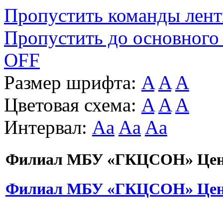
Пропустить команды лен
Пропустить до основного
OFF
Размер шрифта:
A
A
A
Цветовая схема:
A
A
A
Интервал:
Aa
Aa
Aa
Филиал МБУ «ГКЦСОН» Цент
Филиал МБУ «ГКЦСОН» Цент