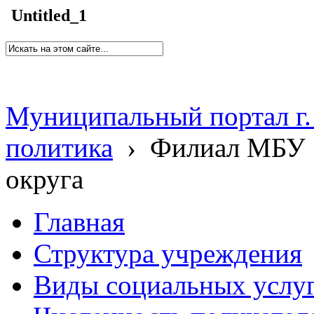
Untitled_1
Муниципальный портал г.
политика
›
Филиал МБУ 
округа
Главная
Структура учреждения
Виды социальных услу