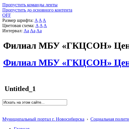
Пропустить команды ленты
Пропустить до основного контента
OFF
Размер шрифта:
A
A
A
Цветовая схема:
A
A
A
Интервал:
Aa
Aa
Aa
Филиал МБУ «ГКЦСОН» Цент
Филиал МБУ «ГКЦСОН» Цент
Untitled_1
Муниципальный портал г. Новосибирска
›
Социальная полит
Главная