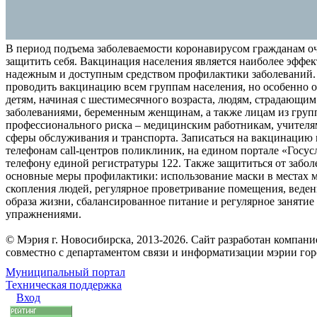
В период подъема заболеваемости коронавирусом гражданам о
защитить себя. Вакцинация населения является наиболее эффе
надежным и доступным средством профилактики заболеваний.
проводить вакцинацию всем группам населения, но особенно о
детям, начиная с шестимесячного возраста, людям, страдающи
заболеваниями, беременным женщинам, а также лицам из груп
профессионального риска – медицинским работникам, учителя
сферы обслуживания и транспорта. Записаться на вакцинацию
телефонам call-центров поликлиник, на едином портале «Госус
телефону единой регистратуры 122. Также защититься от забо
основные меры профилактики: использование маски в местах 
скопления людей, регулярное проветривание помещения, веден
образа жизни, сбалансированное питание и регулярное заняти
упражнениями.
© Мэрия г. Новосибирска, 2013-2026. Сайт разработан компан
совместно с департаментом связи и информатизации мэрии го
Муниципальный портал
Техническая поддержка
Вход