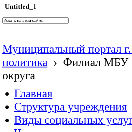
Untitled_1
Муниципальный портал г.
политика
›
Филиал МБУ 
округа
Главная
Структура учреждения
Виды социальных услу