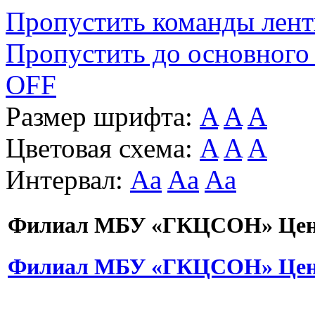
Пропустить команды лен
Пропустить до основного
OFF
Размер шрифта:
A
A
A
Цветовая схема:
A
A
A
Интервал:
Aa
Aa
Aa
Филиал МБУ «ГКЦСОН» Цент
Филиал МБУ «ГКЦСОН» Цент