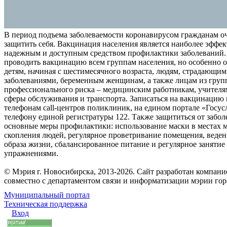
В период подъема заболеваемости коронавирусом гражданам о
защитить себя. Вакцинация населения является наиболее эффе
надежным и доступным средством профилактики заболеваний.
проводить вакцинацию всем группам населения, но особенно о
детям, начиная с шестимесячного возраста, людям, страдающи
заболеваниями, беременным женщинам, а также лицам из груп
профессионального риска – медицинским работникам, учителя
сферы обслуживания и транспорта. Записаться на вакцинацию
телефонам call-центров поликлиник, на едином портале «Госус
телефону единой регистратуры 122. Также защититься от забо
основные меры профилактики: использование маски в местах 
скопления людей, регулярное проветривание помещения, веден
образа жизни, сбалансированное питание и регулярное заняти
упражнениями.
© Мэрия г. Новосибирска, 2013-2026. Сайт разработан компан
совместно с департаментом связи и информатизации мэрии го
Муниципальный портал
Техническая поддержка
Вход