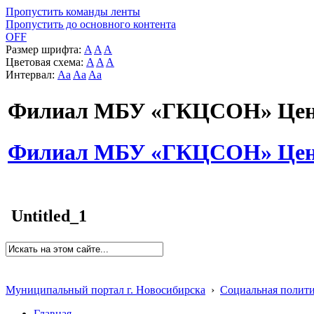
Пропустить команды ленты
Пропустить до основного контента
OFF
Размер шрифта:
A
A
A
Цветовая схема:
A
A
A
Интервал:
Aa
Aa
Aa
Филиал МБУ «ГКЦСОН» Цент
Филиал МБУ «ГКЦСОН» Цент
Untitled_1
Муниципальный портал г. Новосибирска
›
Социальная полит
Главная