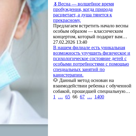
🌷Весна — волшебное время
пробуждения, когда природа
расцветает, а душа тянется к
прекрасному.
Предлагаем встретить начало весны
особым образом — классическим
концертом, который подарит вам…
27.02.2026 13:40
В нашем филиале есть уникальная
возможность улучшить физическое и
психологическое состояние детей с
особыми потребностями с помощью
специальных занятий по
канистерапии.
🐶 Данный метод основан на
взаимодействии ребенка с обученной
собакой, прошедшей специальную…
1
…
65
66
67
…
1400