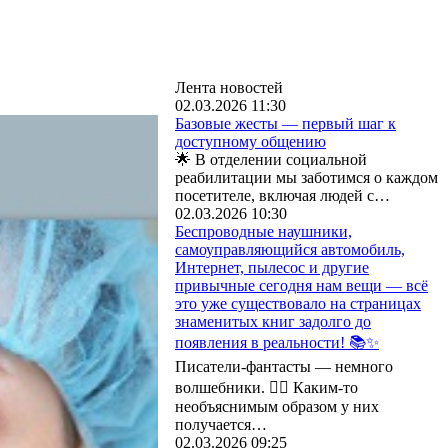
Лента новостей
02.03.2026 11:30
Базовые жесты — первый шаг к
доступному общению
🌟 В отделении социальной
реабилитации мы заботимся о каждом
посетителе, включая людей с…
02.03.2026 10:30
Беспроводные наушники,
самоуправляющийся автомобиль,
Интернет, пылесос и другие
привычные сегодня нам вещи — всё
это уже существовало на страницах
знаменитых книг задолго до
появления в реальности! 📚✨
Писатели-фантасты — немного
волшебники. 🧙‍♂️ Каким-то
необъяснимым образом у них
получается…
02.03.2026 09:25