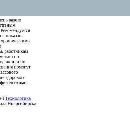
чень важно
ктивным,
 Рекомендуется
на показана
м хроническими
п
м, работникам
 можно по
луги» или по
левания помогут
массового
ие здорового
е физическими
ией
Технологика
рода Новосибирска