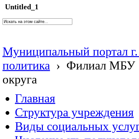
Untitled_1
Муниципальный портал г.
политика
›
Филиал МБУ 
округа
Главная
Структура учреждения
Виды социальных услу