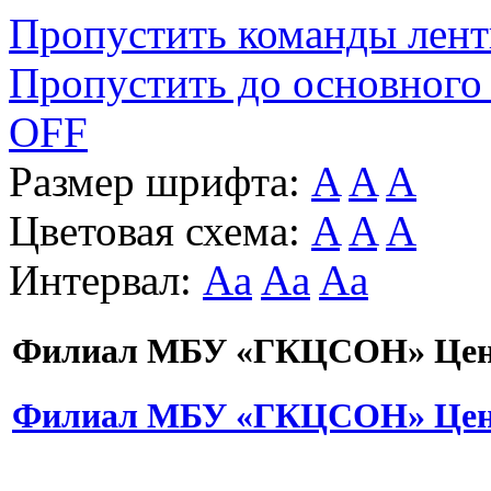
Пропустить команды лен
Пропустить до основного
OFF
Размер шрифта:
A
A
A
Цветовая схема:
A
A
A
Интервал:
Aa
Aa
Aa
Филиал МБУ «ГКЦСОН» Цент
Филиал МБУ «ГКЦСОН» Цент