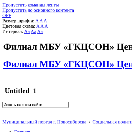
Пропустить команды ленты
Пропустить до основного контента
OFF
Размер шрифта:
A
A
A
Цветовая схема:
A
A
A
Интервал:
Aa
Aa
Aa
Филиал МБУ «ГКЦСОН» Цент
Филиал МБУ «ГКЦСОН» Цент
Untitled_1
Муниципальный портал г. Новосибирска
›
Социальная полит
Главная