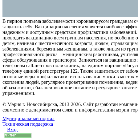
В период подъема заболеваемости коронавирусом гражданам о
защитить себя. Вакцинация населения является наиболее эффе
надежным и доступным средством профилактики заболеваний.
проводить вакцинацию всем группам населения, но особенно о
детям, начиная с шестимесячного возраста, людям, страдающи
заболеваниями, беременным женщинам, а также лицам из груп
профессионального риска – медицинским работникам, учителя
сферы обслуживания и транспорта. Записаться на вакцинацию
телефонам call-центров поликлиник, на едином портале «Госус
телефону единой регистратуры 122. Также защититься от забо
основные меры профилактики: использование маски в местах 
скопления людей, регулярное проветривание помещения, веден
образа жизни, сбалансированное питание и регулярное заняти
упражнениями.
© Мэрия г. Новосибирска, 2013-2026. Сайт разработан компан
совместно с департаментом связи и информатизации мэрии го
Муниципальный портал
Техническая поддержка
Вход