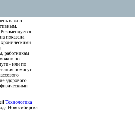
чень важно
ктивным,
 Рекомендуется
на показана
м хроническими
п
м, работникам
 можно по
луги» или по
левания помогут
массового
ие здорового
е физическими
ией
Технологика
рода Новосибирска