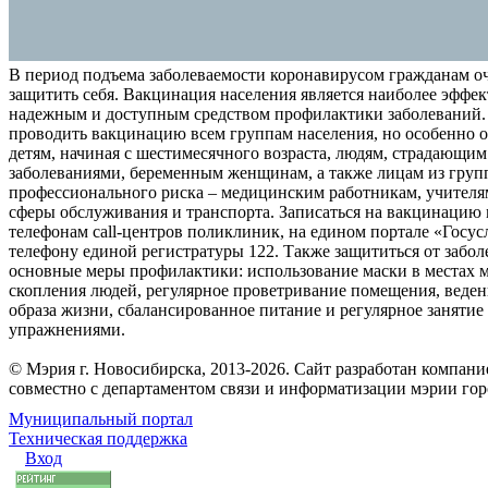
В период подъема заболеваемости коронавирусом гражданам о
защитить себя. Вакцинация населения является наиболее эффе
надежным и доступным средством профилактики заболеваний.
проводить вакцинацию всем группам населения, но особенно о
детям, начиная с шестимесячного возраста, людям, страдающи
заболеваниями, беременным женщинам, а также лицам из груп
профессионального риска – медицинским работникам, учителя
сферы обслуживания и транспорта. Записаться на вакцинацию
телефонам call-центров поликлиник, на едином портале «Госус
телефону единой регистратуры 122. Также защититься от забо
основные меры профилактики: использование маски в местах 
скопления людей, регулярное проветривание помещения, веден
образа жизни, сбалансированное питание и регулярное заняти
упражнениями.
© Мэрия г. Новосибирска, 2013-2026. Сайт разработан компан
совместно с департаментом связи и информатизации мэрии го
Муниципальный портал
Техническая поддержка
Вход