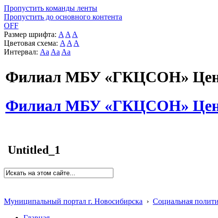
Пропустить команды ленты
Пропустить до основного контента
OFF
Размер шрифта:
A
A
A
Цветовая схема:
A
A
A
Интервал:
Aa
Aa
Aa
Филиал МБУ «ГКЦСОН» Цент
Филиал МБУ «ГКЦСОН» Цент
Untitled_1
Муниципальный портал г. Новосибирска
›
Социальная полит
Главная