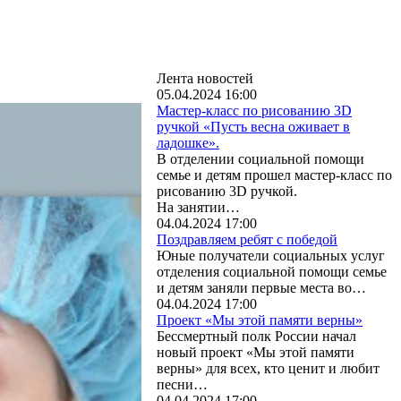
Лента новостей
05.04.2024 16:00
Мастер-класс по рисованию 3D
ручкой «Пусть весна оживает в
ладошке».
В отделении социальной помощи
семье и детям прошел мастер-класс по
рисованию 3D ручкой.
На занятии…
04.04.2024 17:00
Поздравляем ребят с победой
Юные получатели социальных услуг
отделения социальной помощи семье
и детям заняли первые места во…
04.04.2024 17:00
Проект «Мы этой памяти верны»
Бессмертный полк России начал
новый проект «Мы этой памяти
верны» для всех, кто ценит и любит
песни…
04.04.2024 17:00