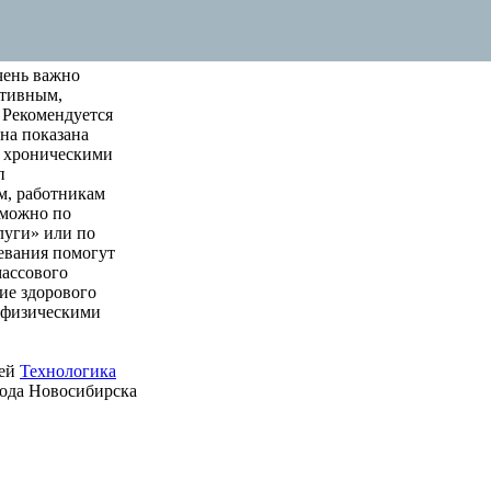
чень важно
ктивным,
 Рекомендуется
на показана
м хроническими
п
м, работникам
 можно по
луги» или по
левания помогут
массового
ие здорового
е физическими
ией
Технологика
рода Новосибирска