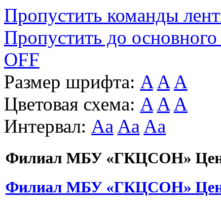
Пропустить команды лен
Пропустить до основного
OFF
Размер шрифта:
A
A
A
Цветовая схема:
A
A
A
Интервал:
Aa
Aa
Aa
Филиал МБУ «ГКЦСОН» Цент
Филиал МБУ «ГКЦСОН» Цент