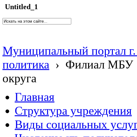
Untitled_1
Муниципальный портал г.
политика
›
Филиал МБУ 
округа
Главная
Структура учреждения
Виды социальных услу