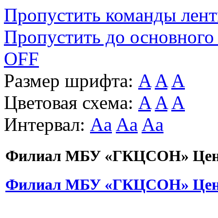
Пропустить команды лен
Пропустить до основного
OFF
Размер шрифта:
A
A
A
Цветовая схема:
A
A
A
Интервал:
Aa
Aa
Aa
Филиал МБУ «ГКЦСОН» Цент
Филиал МБУ «ГКЦСОН» Цент