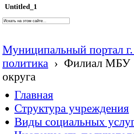
Untitled_1
Муниципальный портал г.
политика
›
Филиал МБУ 
округа
Главная
Структура учреждения
Виды социальных услу